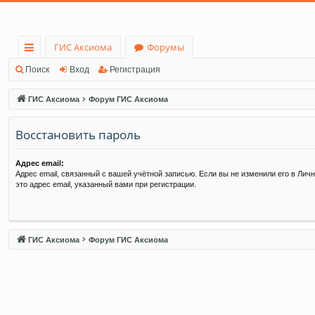
ГИС Аксиома
Форумы
с
Поиск
Вход
Регистрация
ы
ГИС Аксиома
Форум ГИС Аксиома
лк
Восстановить пароль
и
Адрес email:
Адрес email, связанный с вашей учётной записью. Если вы не изменили его в Личн
это адрес email, указанный вами при регистрации.
ГИС Аксиома
Форум ГИС Аксиома