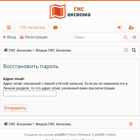
ГИС Аксиома
Поис
Р
с
о
хо
ег
Вход
Регистрация
ы
ру
д
ис
П
ГИС Аксиома
Форум ГИС Аксиома
лк
м
тр
о
и
Восстановить пароль
и
ы
ац
с
ия
к
Адрес email:
Адрес email, связанный с вашей учётной записью. Если вы не изменили его в
Личном разделе, то это адрес email, указанный вами при регистрации.
ГИС Аксиома
Форум ГИС Аксиома
Создано на основе
phpBB
® Forum Software © phpBB Limited