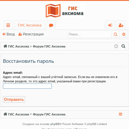
ГИС Аксиома
Поис
Р
с
о
хо
ег
Вход
Регистрация
ы
ру
д
ис
П
ГИС Аксиома
Форум ГИС Аксиома
лк
м
тр
о
и
Восстановить пароль
и
ы
ац
с
ия
к
Адрес email:
Адрес email, связанный с вашей учётной записью. Если вы не изменили его в
Личном разделе, то это адрес email, указанный вами при регистрации.
ГИС Аксиома
Форум ГИС Аксиома
Создано на основе
phpBB
® Forum Software © phpBB Limited