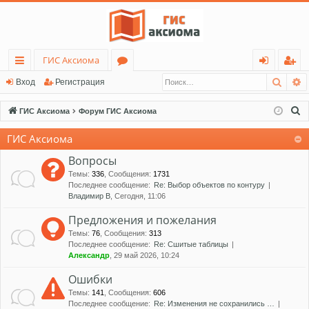
ГИС Аксиома
Поис
Р
с
о
хо
ег
Вход
Регистрация
ы
ру
д
ис
П
ГИС Аксиома
Форум ГИС Аксиома
лк
м
тр
о
ГИС Аксиома
и
и
ы
ац
с
Вопросы
ия
к
Темы
:
336
,
Сообщения
:
1731
Последнее сообщение:
Re: Выбор объектов по контуру
Владимир В
, Сегодня, 11:06
Предложения и пожелания
Темы
:
76
,
Сообщения
:
313
Последнее сообщение:
Re: Сшитые таблицы
Александр
, 29 май 2026, 10:24
Ошибки
Темы
:
141
,
Сообщения
:
606
Последнее сообщение:
Re: Изменения не сохранились …