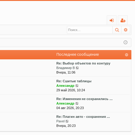
С
Поиск
Ра
хо
ег
д
ис
тр
Последнее сообщение
ац
Re: Выбор объектов по контуру
ия
П
Владимир В
е
Вчера, 11:06
р
Re: Сшитые таблицы
е
П
Александр
й
е
29 май 2026, 10:24
т
р
и
Re: Изменения не сохранились …
е
к
П
Александр
й
п
е
04 авг 2026, 20:23
т
о
р
и
с
Re: Плагин авто - сохранения …
е
к
л
П
Pavel
й
п
е
е
Вчера, 20:23
т
о
д
р
и
с
н
е
к