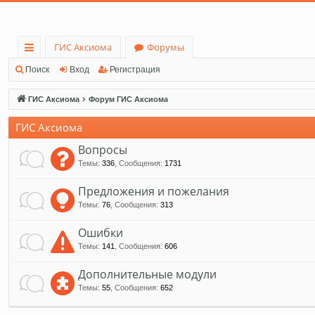
ГИС Аксиома
Форумы
с
Поиск
Вход
Регистрация
ы
ГИС Аксиома
Форум ГИС Аксиома
лк
ГИС Аксиома
и
Вопросы
Темы
:
336
,
Сообщения
:
1731
Предложения и пожелания
Темы
:
76
,
Сообщения
:
313
Ошибки
Темы
:
141
,
Сообщения
:
606
Дополнительные модули
Темы
:
55
,
Сообщения
:
652