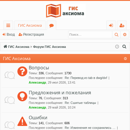
ГИС Аксиома
Поис
Р
с
о
хо
ег
Вход
Регистрация
ы
ру
д
ис
П
ГИС Аксиома
Форум ГИС Аксиома
лк
м
тр
о
ГИС Аксиома
и
и
ы
ац
с
Вопросы
ия
к
Темы
:
336
,
Сообщения
:
1730
Последнее сообщение:
Re: Перевод из tab в dwg/dxf
Александр
, 29 июл 2026, 13:41
Предложения и пожелания
Темы
:
76
,
Сообщения
:
313
Последнее сообщение:
Re: Сшитые таблицы
Александр
, 29 май 2026, 10:24
Ошибки
Темы
:
141
,
Сообщения
:
606
Последнее сообщение:
Re: Изменения не сохранились …