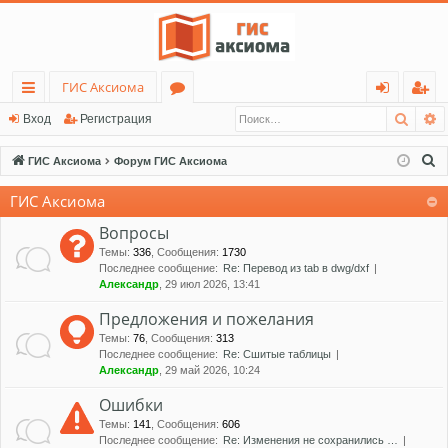
ГИС Аксиома
Поис
Р
с
о
хо
ег
Вход
Регистрация
ы
ру
д
ис
П
ГИС Аксиома
Форум ГИС Аксиома
лк
м
тр
о
ГИС Аксиома
и
и
ы
ац
с
Вопросы
ия
к
Темы
:
336
,
Сообщения
:
1730
Последнее сообщение:
Re: Перевод из tab в dwg/dxf
Александр
, 29 июл 2026, 13:41
Предложения и пожелания
Темы
:
76
,
Сообщения
:
313
Последнее сообщение:
Re: Сшитые таблицы
Александр
, 29 май 2026, 10:24
Ошибки
Темы
:
141
,
Сообщения
:
606
Последнее сообщение:
Re: Изменения не сохранились …