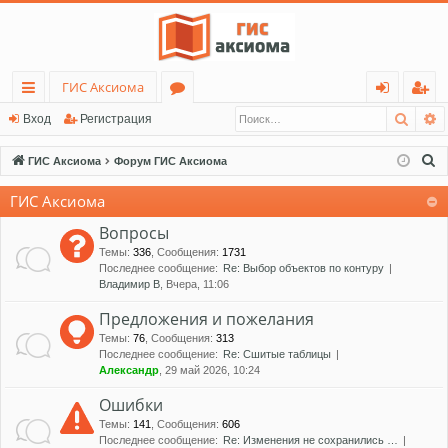
ГИС Аксиома
Поис
Р
с
о
хо
ег
Вход
Регистрация
ы
ру
д
ис
П
ГИС Аксиома
Форум ГИС Аксиома
лк
м
тр
о
ГИС Аксиома
и
и
ы
ац
с
Вопросы
ия
к
Темы
:
336
,
Сообщения
:
1731
Последнее сообщение:
Re: Выбор объектов по контуру
Владимир В
, Вчера, 11:06
Предложения и пожелания
Темы
:
76
,
Сообщения
:
313
Последнее сообщение:
Re: Сшитые таблицы
Александр
, 29 май 2026, 10:24
Ошибки
Темы
:
141
,
Сообщения
:
606
Последнее сообщение:
Re: Изменения не сохранились …