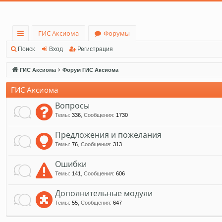
ГИС Аксиома
Форумы
с
Поиск
Вход
Регистрация
ы
ГИС Аксиома
Форум ГИС Аксиома
лк
ГИС Аксиома
и
Вопросы
Темы
:
336
,
Сообщения
:
1730
Предложения и пожелания
Темы
:
76
,
Сообщения
:
313
Ошибки
Темы
:
141
,
Сообщения
:
606
Дополнительные модули
Темы
:
55
,
Сообщения
:
647