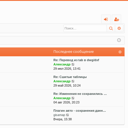
С
Поиск
Ра
хо
ег
д
ис
тр
Последнее сообщение
ац
Re: Перевод из tab в dwg/dxf
ия
П
Александр
е
29 июл 2026, 13:41
р
Re: Сшитые таблицы
е
П
Александр
й
е
29 май 2026, 10:24
т
р
и
Re: Изменения не сохранились …
е
к
П
Александр
й
п
е
04 авг 2026, 20:23
т
о
р
и
с
Плагин авто - сохранения данн…
е
к
л
П
gisamap
й
п
е
е
Вчера, 15:38
т
о
д
р
и
с
н
е
к