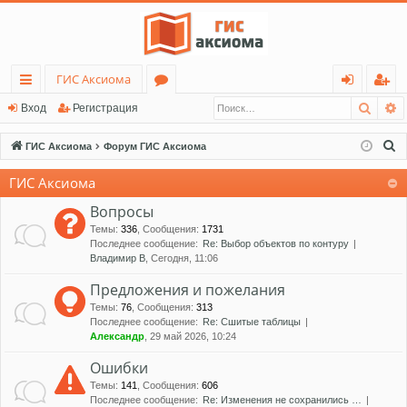
ГИС Аксиома
Поис
Р
с
о
хо
ег
Вход
Регистрация
ы
ру
д
ис
П
ГИС Аксиома
Форум ГИС Аксиома
лк
м
тр
о
ГИС Аксиома
и
и
ы
ац
с
Вопросы
ия
к
Темы
:
336
,
Сообщения
:
1731
Последнее сообщение:
Re: Выбор объектов по контуру
Владимир В
, Сегодня, 11:06
Предложения и пожелания
Темы
:
76
,
Сообщения
:
313
Последнее сообщение:
Re: Сшитые таблицы
Александр
, 29 май 2026, 10:24
Ошибки
Темы
:
141
,
Сообщения
:
606
Последнее сообщение:
Re: Изменения не сохранились …