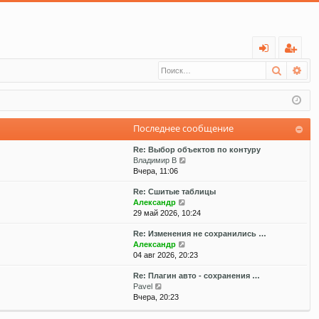
С
Поиск
Ра
хо
ег
д
ис
тр
Последнее сообщение
ац
Re: Выбор объектов по контуру
ия
П
Владимир В
е
Вчера, 11:06
р
Re: Сшитые таблицы
е
П
Александр
й
е
29 май 2026, 10:24
т
р
и
Re: Изменения не сохранились …
е
к
П
Александр
й
п
е
04 авг 2026, 20:23
т
о
р
и
с
Re: Плагин авто - сохранения …
е
к
л
П
Pavel
й
п
е
е
Вчера, 20:23
т
о
д
р
и
с
н
е
к