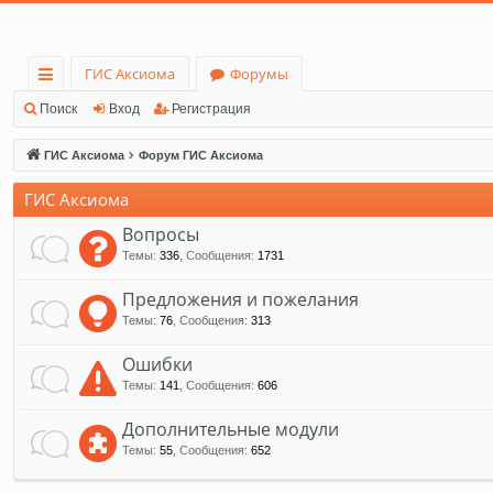
ГИС Аксиома
Форумы
с
Поиск
Вход
Регистрация
ы
ГИС Аксиома
Форум ГИС Аксиома
лк
ГИС Аксиома
и
Вопросы
Темы
:
336
,
Сообщения
:
1731
Предложения и пожелания
Темы
:
76
,
Сообщения
:
313
Ошибки
Темы
:
141
,
Сообщения
:
606
Дополнительные модули
Темы
:
55
,
Сообщения
:
652