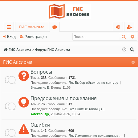
ГИС Аксиома
Поис
Р
с
о
хо
ег
Вход
Регистрация
ы
ру
д
ис
П
ГИС Аксиома
Форум ГИС Аксиома
лк
м
тр
о
ГИС Аксиома
и
и
ы
ац
с
Вопросы
ия
к
Темы
:
336
,
Сообщения
:
1731
Последнее сообщение:
Re: Выбор объектов по контуру
Владимир В
, Вчера, 11:06
Предложения и пожелания
Темы
:
76
,
Сообщения
:
313
Последнее сообщение:
Re: Сшитые таблицы
Александр
, 29 май 2026, 10:24
Ошибки
Темы
:
141
,
Сообщения
:
606
Последнее сообщение:
Re: Изменения не сохранились …