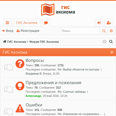
ГИС Аксиома
Поис
Р
с
о
хо
ег
Вход
Регистрация
ы
ру
д
ис
П
ГИС Аксиома
Форум ГИС Аксиома
лк
м
тр
о
ГИС Аксиома
и
и
ы
ац
с
Вопросы
ия
к
Темы
:
336
,
Сообщения
:
1731
Последнее сообщение:
Re: Выбор объектов по контуру
Владимир В
, Вчера, 11:06
Предложения и пожелания
Темы
:
76
,
Сообщения
:
313
Последнее сообщение:
Re: Сшитые таблицы
Александр
, 29 май 2026, 10:24
Ошибки
Темы
:
141
,
Сообщения
:
606
Последнее сообщение:
Re: Изменения не сохранились …