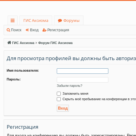
ГИС Аксиома
Форумы
с
Поиск
Вход
Регистрация
ы
ГИС Аксиома
Форум ГИС Аксиома
лк
Для просмотра профилей вы должны быть автори
и
Имя пользователя:
Пароль:
Забыли пароль?
Запомнить меня
Скрыть моё пребывание на конференции в это
Регистрация
Для входа на конференцию вы должны быть зарегистрированы. Регис