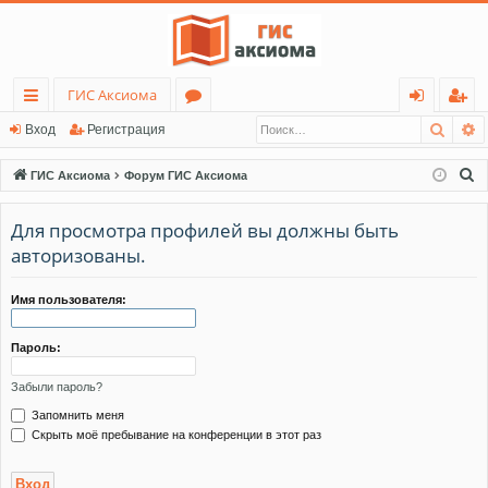
ГИС Аксиома
Поис
Р
с
о
хо
ег
Вход
Регистрация
ы
ру
д
ис
П
ГИС Аксиома
Форум ГИС Аксиома
лк
м
тр
о
и
Для просмотра профилей вы должны быть
и
ы
ац
с
авторизованы.
ия
к
Имя пользователя:
Пароль:
Забыли пароль?
Запомнить меня
Скрыть моё пребывание на конференции в этот раз