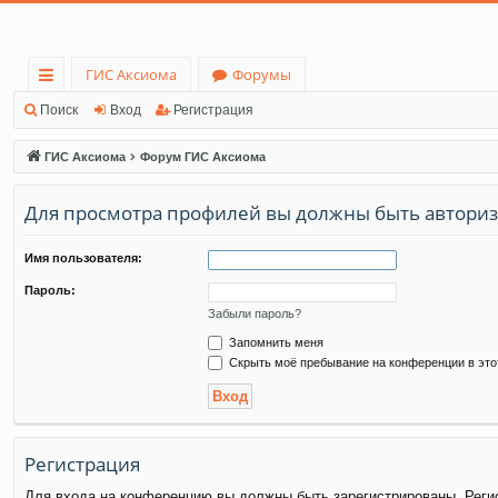
ГИС Аксиома
Форумы
с
Поиск
Вход
Регистрация
ы
ГИС Аксиома
Форум ГИС Аксиома
лк
Для просмотра профилей вы должны быть автори
и
Имя пользователя:
Пароль:
Забыли пароль?
Запомнить меня
Скрыть моё пребывание на конференции в это
Регистрация
Для входа на конференцию вы должны быть зарегистрированы. Регис