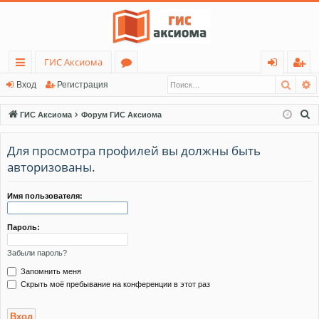
ГИС Аксиома
Поис
Р
с
о
хо
ег
Вход
Регистрация
ы
ру
д
ис
П
ГИС Аксиома
Форум ГИС Аксиома
лк
м
тр
о
и
Для просмотра профилей вы должны быть
и
ы
ац
с
авторизованы.
ия
к
Имя пользователя:
Пароль:
Забыли пароль?
Запомнить меня
Скрыть моё пребывание на конференции в этот раз