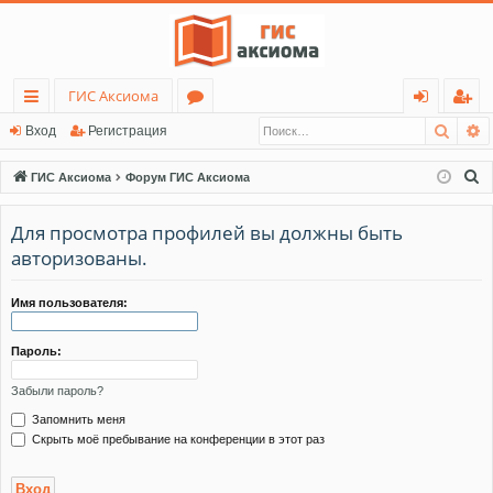
ГИС Аксиома
Поис
Р
с
о
хо
ег
Вход
Регистрация
ы
ру
д
ис
П
ГИС Аксиома
Форум ГИС Аксиома
лк
м
тр
о
и
Для просмотра профилей вы должны быть
и
ы
ац
с
авторизованы.
ия
к
Имя пользователя:
Пароль:
Забыли пароль?
Запомнить меня
Скрыть моё пребывание на конференции в этот раз