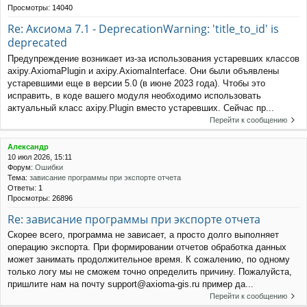
Просмотры:
14040
Re: Аксиома 7.1 - DeprecationWarning: 'title_to_id' is
deprecated
Предупреждение возникает из-за использования устаревших классов
axipy.AxiomaPlugin и axipy.AxiomaInterface. Они были объявлены
устаревшими еще в версии 5.0 (в июне 2023 года). Чтобы это
исправить, в коде вашего модуля необходимо использовать
актуальный класс axipy.Plugin вместо устаревших. Сейчас пр...
Перейти к сообщению
Александр
10 июл 2026, 15:11
Форум:
Ошибки
Тема:
зависание программы при экспорте отчета
Ответы:
1
Просмотры:
26896
Re: зависание программы при экспорте отчета
Скорее всего, программа не зависает, а просто долго выполняет
операцию экспорта. При формировании отчетов обработка данных
может занимать продолжительное время. К сожалению, по одному
только логу мы не сможем точно определить причину. Пожалуйста,
пришлите нам на почту support@axioma-gis.ru пример да...
Перейти к сообщению