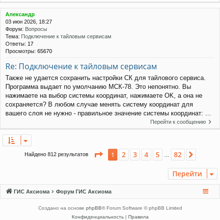
Александр
03 июн 2026, 18:27
Форум:
Вопросы
Тема:
Подключение к тайловым сервисам
Ответы:
17
Просмотры:
65670
Re: Подключение к тайловым сервисам
Также не удается сохранить настройки СК для тайлового сервиса.
Программа выдает по умолчанию МСК-78. Это непонятно. Вы
нажимаете на выбор системы координат, нажимаете OK, а она не
сохраняется? В любом случае менять систему координат для
вашего слоя не нужно - правильное значение системы координат: ...
Перейти к сообщению
Страница
1
из
82
2
3
4
5
82
1
След.
Найдено 812 результатов
…
Перейти
ГИС Аксиома
Форум ГИС Аксиома
Создано на основе
phpBB
® Forum Software © phpBB Limited
Конфиденциальность
|
Правила