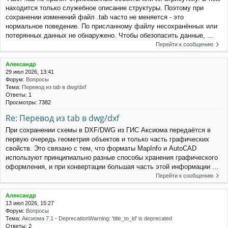
находится только служебное описание структуры. Поэтому при
сохранении изменений файл .tab часто не меняется - это
нормальное поведение. По присланному файлу несохранённых или
потерянных данных не обнаружено. Чтобы обезопасить данные, ...
Перейти к сообщению
Александр
29 июл 2026, 13:41
Форум:
Вопросы
Тема:
Перевод из tab в dwg/dxf
Ответы:
1
Просмотры:
7382
Re: Перевод из tab в dwg/dxf
При сохранении схемы в DXF/DWG из ГИС Аксиома передаётся в
первую очередь геометрия объектов и только часть графических
свойств. Это связано с тем, что форматы MapInfo и AutoCAD
используют принципиально разные способы хранения графического
оформления, и при конвертации большая часть этой информации ...
Перейти к сообщению
Александр
13 июл 2026, 15:27
Форум:
Вопросы
Тема:
Аксиома 7.1 - DeprecationWarning: 'title_to_id' is deprecated
Ответы:
2