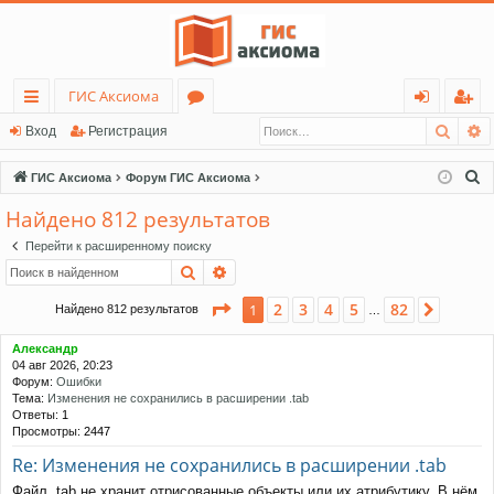
ГИС Аксиома
Поис
Р
с
о
хо
ег
Вход
Регистрация
ы
ру
д
ис
П
ГИС Аксиома
Форум ГИС Аксиома
лк
м
тр
о
Найдено 812 результатов
и
и
ы
ац
Перейти к расширенному поиску
с
ия
Поиск
Расширенный поиск
к
Страница
1
из
82
2
3
4
5
82
1
След.
Найдено 812 результатов
…
Александр
04 авг 2026, 20:23
Форум:
Ошибки
Тема:
Изменения не сохранились в расширении .tab
Ответы:
1
Просмотры:
2447
Re: Изменения не сохранились в расширении .tab
Файл .tab не хранит отрисованные объекты или их атрибутику. В нём