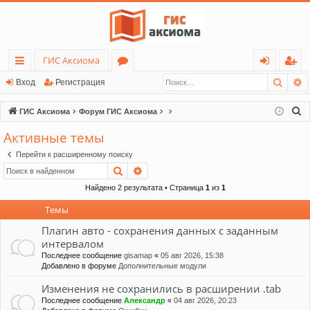
ГИС Аксиома
Поис
Р
с
о
хо
ег
Вход
Регистрация
ы
ру
д
ис
П
ГИС Аксиома
Форум ГИС Аксиома
лк
м
тр
о
Активные темы
и
и
ы
ац
Перейти к расширенному поиску
с
ия
Поиск
Расширенный поиск
к
Найдено 2 результата • Страница
1
из
1
Темы
Плагин авто - сохранения данных с заданным
интервалом
Последнее сообщение
gisamap
«
05 авг 2026, 15:38
Добавлено в форуме
Дополнительные модули
Изменения не сохранились в расширении .tab
Последнее сообщение
Александр
«
04 авг 2026, 20:23