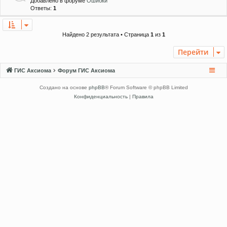
Добавлено в форуме
Ошибки
Ответы:
1
Найдено 2 результата • Страница
1
из
1
Перейти
ГИС Аксиома
Форум ГИС Аксиома
Создано на основе
phpBB
® Forum Software © phpBB Limited
Конфиденциальность
|
Правила