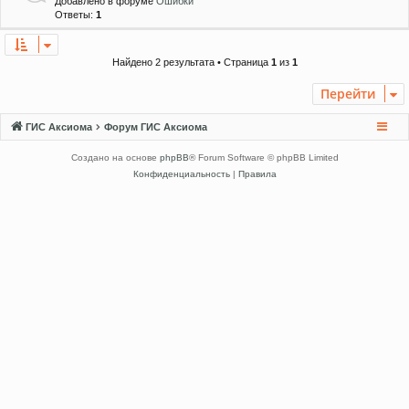
Добавлено в форуме
Ошибки
Ответы:
1
Найдено 2 результата • Страница
1
из
1
Перейти
ГИС Аксиома
Форум ГИС Аксиома
Создано на основе
phpBB
® Forum Software © phpBB Limited
Конфиденциальность
|
Правила