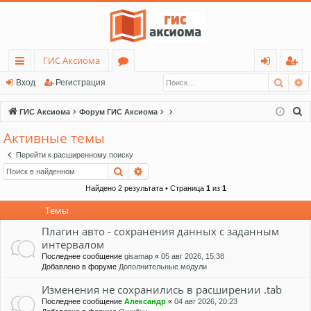
ГИС Аксиома
Поис
Р
с
о
хо
ег
Вход
Регистрация
ы
ру
д
ис
П
ГИС Аксиома
Форум ГИС Аксиома
лк
м
тр
о
Активные темы
и
и
ы
ац
Перейти к расширенному поиску
с
ия
Поиск
Расширенный поиск
к
Найдено 2 результата • Страница
1
из
1
Темы
Плагин авто - сохранения данных с заданным
интервалом
Последнее сообщение
gisamap
«
05 авг 2026, 15:38
Добавлено в форуме
Дополнительные модули
Изменения не сохранились в расширении .tab
Последнее сообщение
Александр
«
04 авг 2026, 20:23