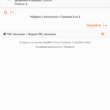
Добавлено в форуме
Ошибки
Ответы:
1
Найдено 2 результата • Страница
1
из
1
Перейти
ГИС Аксиома
Форум ГИС Аксиома
Создано на основе
phpBB
® Forum Software © phpBB Limited
Конфиденциальность
|
Правила