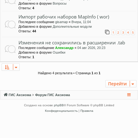
Добавлено в форуме
Вопросы
Ответы:
4
Импорт рабочих наборов MapInfo ( wor)
Последнее сообщение
gisamap
«
Вчера, 11:04
Добавлено в форуме
Дополнительные модули
Ответы:
44
1
2
3
4
5
Изменения не сохранились в расширении .tab
Последнее сообщение
Александр
«
04 авг 2026, 20:23
Добавлено в форуме
Ошибки
Ответы:
1
Найдено 4 результата • Страница
1
из
1
Перейти
ГИС Аксиома
Форум ГИС Аксиома
Создано на основе
phpBB
® Forum Software © phpBB Limited
Конфиденциальность
|
Правила