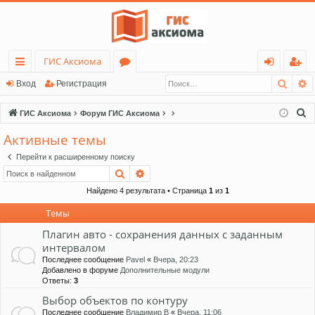
ГИС Аксиома
Поис
Р
с
о
хо
ег
Вход
Регистрация
ы
ру
д
ис
П
ГИС Аксиома
Форум ГИС Аксиома
лк
м
тр
о
Активные темы
и
и
ы
ац
Перейти к расширенному поиску
с
ия
Поиск
Расширенный поиск
к
Найдено 4 результата • Страница
1
из
1
Темы
Плагин авто - сохранения данных с заданным
интервалом
Последнее сообщение
Pavel
«
Вчера, 20:23
Добавлено в форуме
Дополнительные модули
Ответы:
3
Выбор объектов по контуру
Последнее сообщение
Владимир В
«
Вчера, 11:06