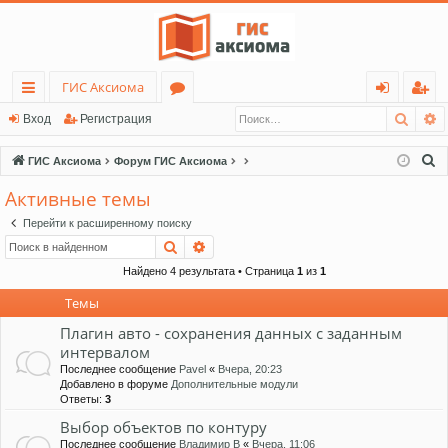
ГИС Аксиома
Поис
Р
с
о
хо
ег
Вход
Регистрация
ы
ру
д
ис
П
ГИС Аксиома
Форум ГИС Аксиома
лк
м
тр
о
Активные темы
и
и
ы
ац
Перейти к расширенному поиску
с
ия
Поиск
Расширенный поиск
к
Найдено 4 результата • Страница
1
из
1
Темы
Плагин авто - сохранения данных с заданным
интервалом
Последнее сообщение
Pavel
«
Вчера, 20:23
Добавлено в форуме
Дополнительные модули
Ответы:
3
Выбор объектов по контуру
Последнее сообщение
Владимир В
«
Вчера, 11:06