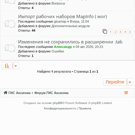
Добавлено в форуме
Вопросы
Ответы:
4
Импорт рабочих наборов MapInfo ( wor)
Последнее сообщение
gisamap
«
Вчера, 11:04
Добавлено в форуме
Дополнительные модули
Ответы:
44
1
2
3
4
5
Изменения не сохранились в расширении .tab
Последнее сообщение
Александр
«
04 авг 2026, 20:23
Добавлено в форуме
Ошибки
Ответы:
1
Найдено 4 результата • Страница
1
из
1
Перейти
ГИС Аксиома
Форум ГИС Аксиома
Создано на основе
phpBB
® Forum Software © phpBB Limited
Конфиденциальность
|
Правила