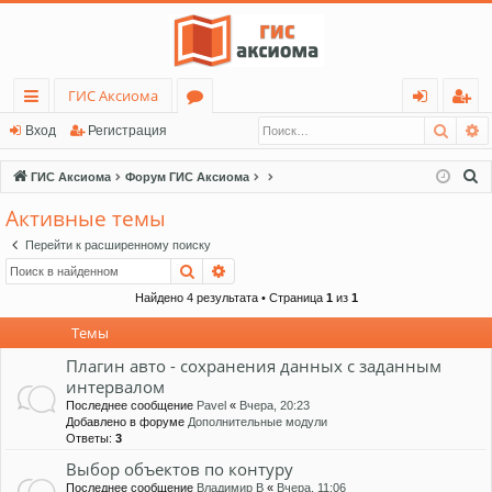
ГИС Аксиома
Поис
Р
с
о
хо
ег
Вход
Регистрация
ы
ру
д
ис
П
ГИС Аксиома
Форум ГИС Аксиома
лк
м
тр
о
Активные темы
и
и
ы
ац
Перейти к расширенному поиску
с
ия
Поиск
Расширенный поиск
к
Найдено 4 результата • Страница
1
из
1
Темы
Плагин авто - сохранения данных с заданным
интервалом
Последнее сообщение
Pavel
«
Вчера, 20:23
Добавлено в форуме
Дополнительные модули
Ответы:
3
Выбор объектов по контуру
Последнее сообщение
Владимир В
«
Вчера, 11:06