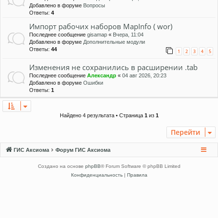
Добавлено в форуме
Вопросы
Ответы:
4
Импорт рабочих наборов MapInfo ( wor)
Последнее сообщение
gisamap
«
Вчера, 11:04
Добавлено в форуме
Дополнительные модули
Ответы:
44
1
2
3
4
5
Изменения не сохранились в расширении .tab
Последнее сообщение
Александр
«
04 авг 2026, 20:23
Добавлено в форуме
Ошибки
Ответы:
1
Найдено 4 результата • Страница
1
из
1
Перейти
ГИС Аксиома
Форум ГИС Аксиома
Создано на основе
phpBB
® Forum Software © phpBB Limited
Конфиденциальность
|
Правила