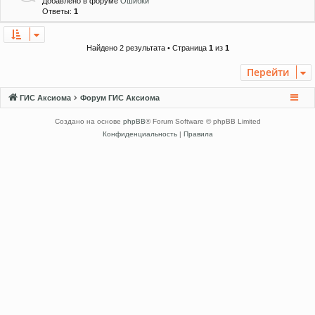
Добавлено в форуме
Ошибки
Ответы:
1
Найдено 2 результата • Страница
1
из
1
Перейти
ГИС Аксиома
Форум ГИС Аксиома
Создано на основе
phpBB
® Forum Software © phpBB Limited
Конфиденциальность
|
Правила