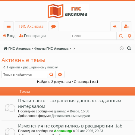
ГИС Аксиома
Поис
Р
с
о
хо
ег
Вход
Регистрация
ы
ру
д
ис
П
ГИС Аксиома
Форум ГИС Аксиома
лк
м
тр
о
Активные темы
и
и
ы
ац
Перейти к расширенному поиску
с
ия
Поиск
Расширенный поиск
к
Найдено 2 результата • Страница
1
из
1
Темы
Плагин авто - сохранения данных с заданным
интервалом
Последнее сообщение
gisamap
«
Вчера, 15:38
Добавлено в форуме
Дополнительные модули
Изменения не сохранились в расширении .tab
Последнее сообщение
Александр
«
04 авг 2026, 20:23