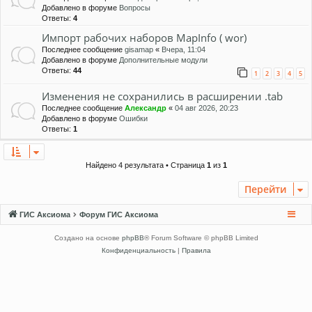
Добавлено в форуме
Вопросы
Ответы:
4
Импорт рабочих наборов MapInfo ( wor)
Последнее сообщение
gisamap
«
Вчера, 11:04
Добавлено в форуме
Дополнительные модули
Ответы:
44
1
2
3
4
5
Изменения не сохранились в расширении .tab
Последнее сообщение
Александр
«
04 авг 2026, 20:23
Добавлено в форуме
Ошибки
Ответы:
1
Найдено 4 результата • Страница
1
из
1
Перейти
ГИС Аксиома
Форум ГИС Аксиома
Создано на основе
phpBB
® Forum Software © phpBB Limited
Конфиденциальность
|
Правила