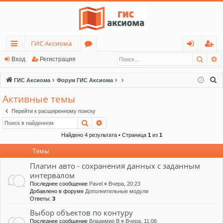
ГИС Аксиома
Поис
Р
с
о
хо
ег
Вход
Регистрация
ы
ру
д
ис
П
ГИС Аксиома
Форум ГИС Аксиома
лк
м
тр
о
Активные темы
и
и
ы
ац
Перейти к расширенному поиску
с
ия
Поиск
Расширенный поиск
к
Найдено 4 результата • Страница
1
из
1
Темы
Плагин авто - сохранения данных с заданным
интервалом
Последнее сообщение
Pavel
«
Вчера, 20:23
Добавлено в форуме
Дополнительные модули
Ответы:
3
Выбор объектов по контуру
Последнее сообщение
Владимир В
«
Вчера, 11:06