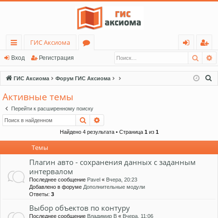
ГИС Аксиома
Поис
Р
с
о
хо
ег
Вход
Регистрация
ы
ру
д
ис
П
ГИС Аксиома
Форум ГИС Аксиома
лк
м
тр
о
Активные темы
и
и
ы
ац
Перейти к расширенному поиску
с
ия
Поиск
Расширенный поиск
к
Найдено 4 результата • Страница
1
из
1
Темы
Плагин авто - сохранения данных с заданным
интервалом
Последнее сообщение
Pavel
«
Вчера, 20:23
Добавлено в форуме
Дополнительные модули
Ответы:
3
Выбор объектов по контуру
Последнее сообщение
Владимир В
«
Вчера, 11:06