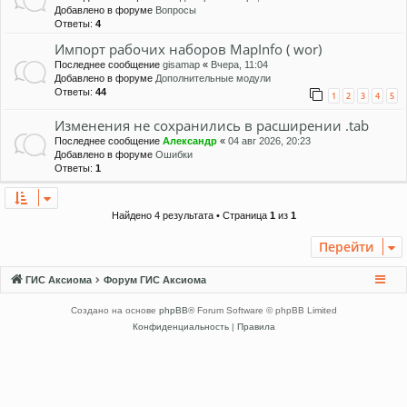
Добавлено в форуме
Вопросы
Ответы:
4
Импорт рабочих наборов MapInfo ( wor)
Последнее сообщение
gisamap
«
Вчера, 11:04
Добавлено в форуме
Дополнительные модули
Ответы:
44
1
2
3
4
5
Изменения не сохранились в расширении .tab
Последнее сообщение
Александр
«
04 авг 2026, 20:23
Добавлено в форуме
Ошибки
Ответы:
1
Найдено 4 результата • Страница
1
из
1
Перейти
ГИС Аксиома
Форум ГИС Аксиома
Создано на основе
phpBB
® Forum Software © phpBB Limited
Конфиденциальность
|
Правила