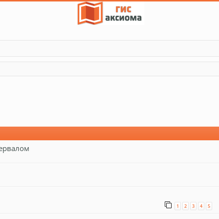
тервалом
1
2
3
4
5