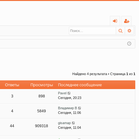
С
Поиск
Ра
хо
ег
д
ис
тр
ац
ия
Найдено 4 результата • Страница
1
из
1
Ответы
Просмотры
Последнее сообщение
Pavel
3
898
Сегодня, 20:23
Владимир В
4
5849
Сегодня, 11:06
gisamap
44
909318
Сегодня, 11:04