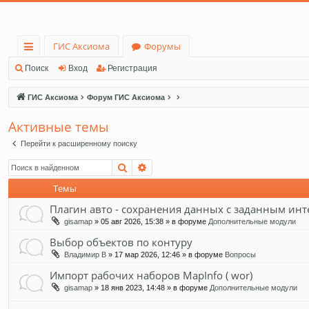
ГИС Аксиома
Форумы
с
Поиск
Вход
Регистрация
ы
ГИС Аксиома
Форум ГИС Аксиома
лк
Активные темы
и
Перейти к расширенному поиску
Поиск
Расширенный поиск
Темы
Плагин авто - сохранения данных с заданным ин
gisamap
» 05 авг 2026, 15:38 » в форуме
Дополнительные модули
Выбор объектов по контуру
Владимир В
» 17 мар 2026, 12:46 » в форуме
Вопросы
Импорт рабочих наборов MapInfo ( wor)
gisamap
» 18 янв 2023, 14:48 » в форуме
Дополнительные модули