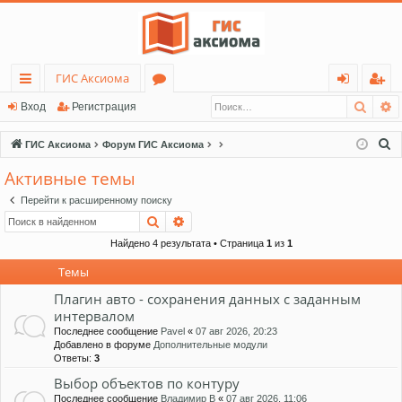
ГИС Аксиома
Поис
Р
с
о
хо
ег
Вход
Регистрация
ы
ру
д
ис
П
ГИС Аксиома
Форум ГИС Аксиома
лк
м
тр
о
Активные темы
и
и
ы
ац
Перейти к расширенному поиску
с
ия
Поиск
Расширенный поиск
к
Найдено 4 результата • Страница
1
из
1
Темы
Плагин авто - сохранения данных с заданным
интервалом
Последнее сообщение
Pavel
«
07 авг 2026, 20:23
Добавлено в форуме
Дополнительные модули
Ответы:
3
Выбор объектов по контуру
Последнее сообщение
Владимир В
«
07 авг 2026, 11:06