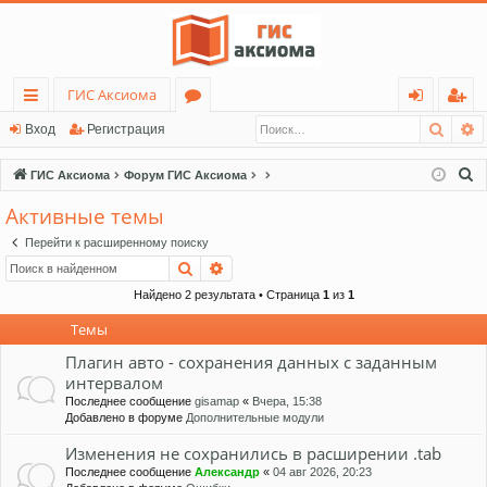
ГИС Аксиома
Поис
Р
с
о
хо
ег
Вход
Регистрация
ы
ру
д
ис
П
ГИС Аксиома
Форум ГИС Аксиома
лк
м
тр
о
Активные темы
и
и
ы
ац
Перейти к расширенному поиску
с
ия
Поиск
Расширенный поиск
к
Найдено 2 результата • Страница
1
из
1
Темы
Плагин авто - сохранения данных с заданным
интервалом
Последнее сообщение
gisamap
«
Вчера, 15:38
Добавлено в форуме
Дополнительные модули
Изменения не сохранились в расширении .tab
Последнее сообщение
Александр
«
04 авг 2026, 20:23