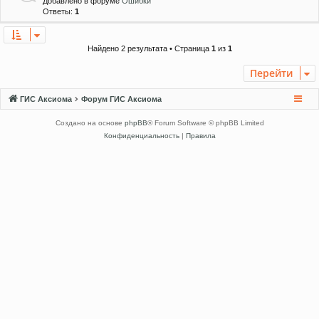
Добавлено в форуме
Ошибки
Ответы:
1
Найдено 2 результата • Страница
1
из
1
Перейти
ГИС Аксиома
Форум ГИС Аксиома
Создано на основе
phpBB
® Forum Software © phpBB Limited
Конфиденциальность
|
Правила