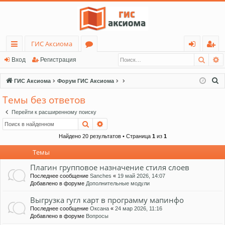
ГИС Аксиома
Поис
Р
с
о
хо
ег
Вход
Регистрация
ы
ру
д
ис
П
ГИС Аксиома
Форум ГИС Аксиома
лк
м
тр
о
Темы без ответов
и
и
ы
ац
Перейти к расширенному поиску
с
ия
Поиск
Расширенный поиск
к
Найдено 20 результатов • Страница
1
из
1
Темы
Плагин групповое назначение стиля слоев
Последнее сообщение
Sanches
«
19 май 2026, 14:07
Добавлено в форуме
Дополнительные модули
Выгрузка гугл карт в программу мапинфо
Последнее сообщение
Оксана
«
24 мар 2026, 11:16
Добавлено в форуме
Вопросы