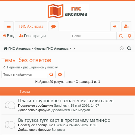
ГИС Аксиома
Поис
Р
с
о
хо
ег
Вход
Регистрация
ы
ру
д
ис
П
ГИС Аксиома
Форум ГИС Аксиома
лк
м
тр
о
Темы без ответов
и
и
ы
ац
Перейти к расширенному поиску
с
ия
Поиск
Расширенный поиск
к
Найдено 20 результатов • Страница
1
из
1
Темы
Плагин групповое назначение стиля слоев
Последнее сообщение
Sanches
«
19 май 2026, 14:07
Добавлено в форуме
Дополнительные модули
Выгрузка гугл карт в программу мапинфо
Последнее сообщение
Оксана
«
24 мар 2026, 11:16
Добавлено в форуме
Вопросы