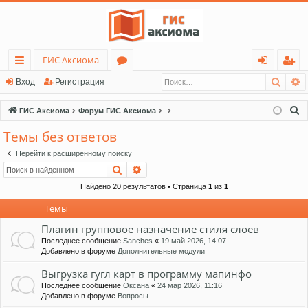
ГИС Аксиома
Поис
Р
с
о
хо
ег
Вход
Регистрация
ы
ру
д
ис
П
ГИС Аксиома
Форум ГИС Аксиома
лк
м
тр
о
Темы без ответов
и
и
ы
ац
Перейти к расширенному поиску
с
ия
Поиск
Расширенный поиск
к
Найдено 20 результатов • Страница
1
из
1
Темы
Плагин групповое назначение стиля слоев
Последнее сообщение
Sanches
«
19 май 2026, 14:07
Добавлено в форуме
Дополнительные модули
Выгрузка гугл карт в программу мапинфо
Последнее сообщение
Оксана
«
24 мар 2026, 11:16
Добавлено в форуме
Вопросы