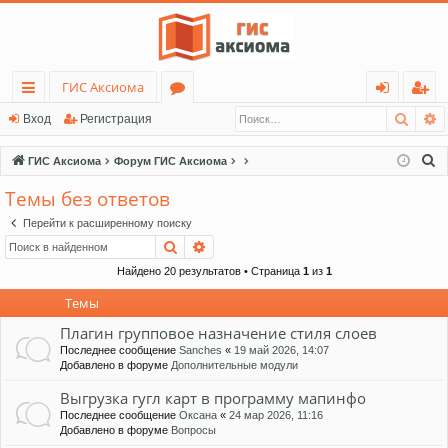
ГИС Аксиома
Поис
Р
с
о
хо
ег
Вход
Регистрация
ы
ру
д
ис
П
ГИС Аксиома
Форум ГИС Аксиома
лк
м
тр
о
Темы без ответов
и
и
ы
ац
Перейти к расширенному поиску
с
ия
Поиск
Расширенный поиск
к
Найдено 20 результатов • Страница
1
из
1
Темы
Плагин групповое назначение стиля слоев
Последнее сообщение
Sanches
«
19 май 2026, 14:07
Добавлено в форуме
Дополнительные модули
Выгрузка гугл карт в программу мапинфо
Последнее сообщение
Оксана
«
24 мар 2026, 11:16
Добавлено в форуме
Вопросы