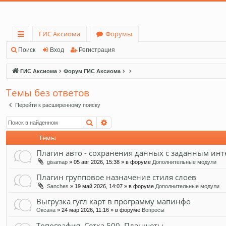
ГИС Аксиома
Форумы
с
Поиск
Вход
Регистрация
ы
ГИС Аксиома
Форум ГИС Аксиома
лк
Темы без ответов
и
Перейти к расширенному поиску
Поиск
Расширенный поиск
Темы
Плагин авто - сохранения данных с заданным ин
gisamap
» 05 авг 2026, 15:38 » в форуме
Дополнительные модули
Плагин групповое назначение стиля слоев
Sanches
» 19 май 2026, 14:07 » в форуме
Дополнительные модули
Выгрузка гугл карт в программу мапинфо
Оксана
» 24 мар 2026, 11:16 » в форуме
Вопросы
Топография. Сетка 500. Планшеты.