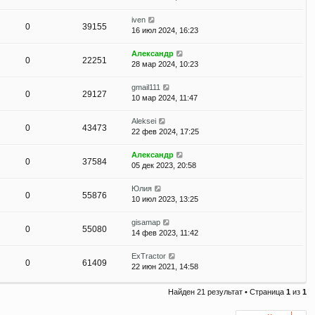
iven
0
39155
16 июл 2024, 16:23
Александр
0
22251
28 мар 2024, 10:23
gmail111
0
29127
10 мар 2024, 11:47
Aleksei
0
43473
22 фев 2024, 17:25
Александр
0
37584
05 дек 2023, 20:58
Юлия
0
55876
10 июл 2023, 13:25
gisamap
0
55080
14 фев 2023, 11:42
ExTractor
0
61409
22 июн 2021, 14:58
Найден 21 результат • Страница
1
из
1