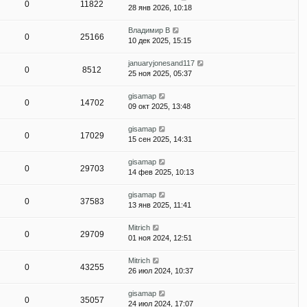
0
11822
28 янв 2026, 10:18
Владимир В
0
25166
10 дек 2025, 15:15
januaryjonesand117
0
8512
25 ноя 2025, 05:37
gisamap
0
14702
09 окт 2025, 13:48
gisamap
0
17029
15 сен 2025, 14:31
gisamap
0
29703
14 фев 2025, 10:13
gisamap
0
37583
13 янв 2025, 11:41
Mitrich
0
29709
01 ноя 2024, 12:51
Mitrich
0
43255
26 июл 2024, 10:37
gisamap
0
35057
24 июл 2024, 17:07