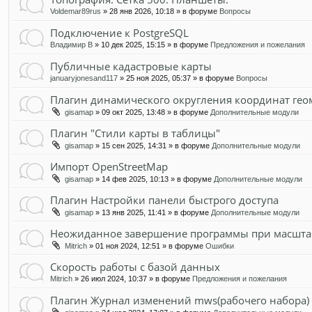
Voldemar89rus
» 28 янв 2026, 10:18 » в форуме
Вопросы
Подключение к PostgreSQL
Владимир В
» 10 дек 2025, 15:15 » в форуме
Предложения и пожелания
Публичные кадастровые карты
januaryjonesand117
» 25 ноя 2025, 05:37 » в форуме
Вопросы
Плагин динамического округления координат гео
gisamap
» 09 окт 2025, 13:48 » в форуме
Дополнительные модули
Плагин "Стили карты в таблицы"
gisamap
» 15 сен 2025, 14:31 » в форуме
Дополнительные модули
Импорт OpenStreetMap
gisamap
» 14 фев 2025, 10:13 » в форуме
Дополнительные модули
Плагин Настройки панели быстрого доступа
gisamap
» 13 янв 2025, 11:41 » в форуме
Дополнительные модули
Неожиданное завершение программы при масшта
Mitrich
» 01 ноя 2024, 12:51 » в форуме
Ошибки
Скорость работы с базой данных
Mitrich
» 26 июл 2024, 10:37 » в форуме
Предложения и пожелания
Плагин Журнал изменений mws(рабочего набора)