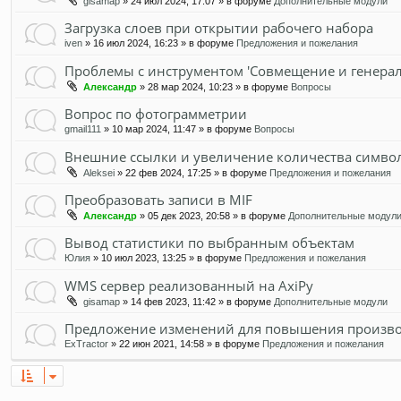
gisamap
» 24 июл 2024, 17:07 » в форуме
Дополнительные модули
Загрузка слоев при открытии рабочего набора
iven
» 16 июл 2024, 16:23 » в форуме
Предложения и пожелания
Проблемы с инструментом 'Совмещение и генерал
Александр
» 28 мар 2024, 10:23 » в форуме
Вопросы
Вопрос по фотограмметрии
gmail111
» 10 мар 2024, 11:47 » в форуме
Вопросы
Внешние ссылки и увеличение количества симво
Aleksei
» 22 фев 2024, 17:25 » в форуме
Предложения и пожелания
Преобразовать записи в MIF
Александр
» 05 дек 2023, 20:58 » в форуме
Дополнительные модул
Вывод статистики по выбранным объектам
Юлия
» 10 июл 2023, 13:25 » в форуме
Предложения и пожелания
WMS сервер реализованный на AxiPy
gisamap
» 14 фев 2023, 11:42 » в форуме
Дополнительные модули
Предложение изменений для повышения произво
ExTractor
» 22 июн 2021, 14:58 » в форуме
Предложения и пожелания