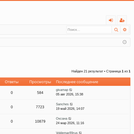
С
Поиск
Ра
хо
ег
д
ис
тр
ац
ия
Найден 21 результат • Страница
1
из
1
Ответы
Просмотры
Последнее сообщение
gisamap
0
584
05 авг 2026, 15:38
Sanches
0
7723
19 май 2026, 14:07
Оксана
0
10879
24 мар 2026, 11:16
Voldemar89rus