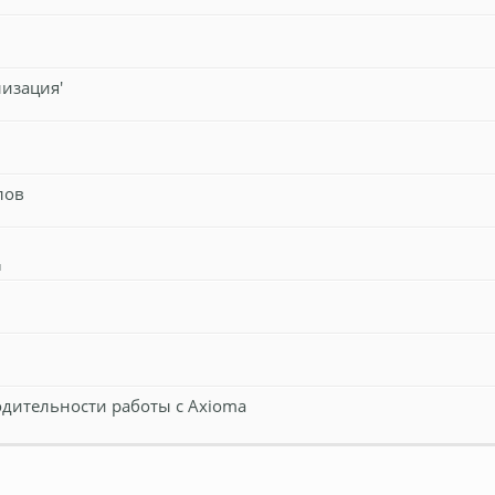
изация'
лов
и
дительности работы с Axioma