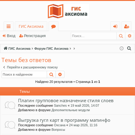
ГИС Аксиома
Поис
Р
с
о
хо
ег
Вход
Регистрация
ы
ру
д
ис
П
ГИС Аксиома
Форум ГИС Аксиома
лк
м
тр
о
Темы без ответов
и
и
ы
ац
Перейти к расширенному поиску
с
ия
Поиск
Расширенный поиск
к
Найдено 20 результатов • Страница
1
из
1
Темы
Плагин групповое назначение стиля слоев
Последнее сообщение
Sanches
«
19 май 2026, 14:07
Добавлено в форуме
Дополнительные модули
Выгрузка гугл карт в программу мапинфо
Последнее сообщение
Оксана
«
24 мар 2026, 11:16
Добавлено в форуме
Вопросы