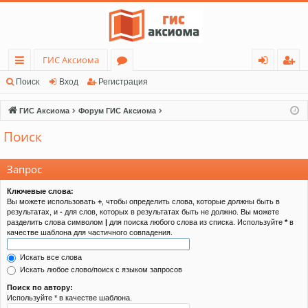
ГИС Аксиома
с
о
хо
ег
Поиск
Вход
Регистрация
ы
ру
д
ис
ГИС Аксиома
Форум ГИС Аксиома
лк
м
тр
Поиск
и
ы
ац
ия
Запрос
Ключевые слова:
Вы можете использовать
+
, чтобы определить слова, которые должны быть в
результатах, и
-
для слов, которых в результатах быть не должно. Вы можете
разделить слова символом
|
для поиска любого слова из списка. Используйте
*
в
качестве шаблона для частичного совпадения.
Искать все слова
Искать любое слово/поиск с языком запросов
Поиск по автору:
Используйте * в качестве шаблона.