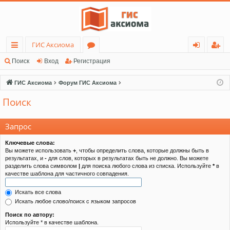
ГИС Аксиома
с
о
хо
ег
Поиск
Вход
Регистрация
ы
ру
д
ис
ГИС Аксиома
Форум ГИС Аксиома
лк
м
тр
Поиск
и
ы
ац
ия
Запрос
Ключевые слова:
Вы можете использовать
+
, чтобы определить слова, которые должны быть в
результатах, и
-
для слов, которых в результатах быть не должно. Вы можете
разделить слова символом
|
для поиска любого слова из списка. Используйте
*
в
качестве шаблона для частичного совпадения.
Искать все слова
Искать любое слово/поиск с языком запросов
Поиск по автору:
Используйте * в качестве шаблона.