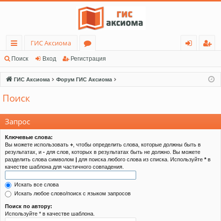
ГИС Аксиома
с
о
хо
ег
Поиск
Вход
Регистрация
ы
ру
д
ис
ГИС Аксиома
Форум ГИС Аксиома
лк
м
тр
Поиск
и
ы
ац
ия
Запрос
Ключевые слова:
Вы можете использовать
+
, чтобы определить слова, которые должны быть в
результатах, и
-
для слов, которых в результатах быть не должно. Вы можете
разделить слова символом
|
для поиска любого слова из списка. Используйте
*
в
качестве шаблона для частичного совпадения.
Искать все слова
Искать любое слово/поиск с языком запросов
Поиск по автору:
Используйте * в качестве шаблона.