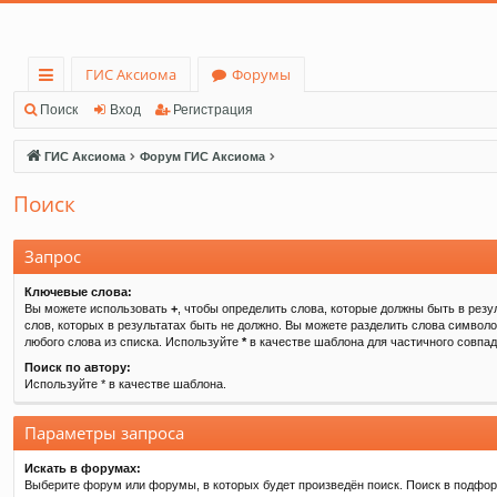
ГИС Аксиома
Форумы
с
Поиск
Вход
Регистрация
ы
ГИС Аксиома
Форум ГИС Аксиома
лк
Поиск
и
Запрос
Ключевые слова:
Вы можете использовать
+
, чтобы определить слова, которые должны быть в резу
слов, которых в результатах быть не должно. Вы можете разделить слова символ
любого слова из списка. Используйте
*
в качестве шаблона для частичного совпад
Поиск по автору:
Используйте * в качестве шаблона.
Параметры запроса
Искать в форумах:
Выберите форум или форумы, в которых будет произведён поиск. Поиск в подфо