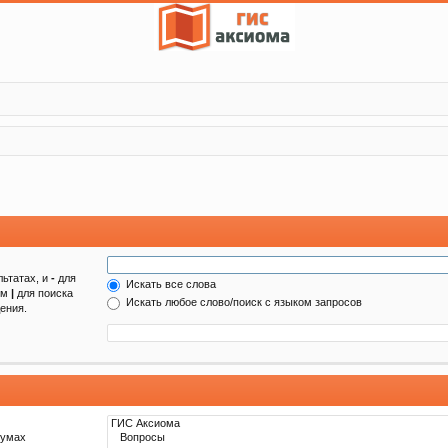
льтатах, и
-
для
Искать все слова
ом
|
для поиска
Искать любое слово/поиск с языком запросов
ения.
румах