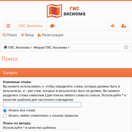
ГИС Аксиома
с
о
хо
ег
Поиск
Вход
Регистрация
ы
ру
д
ис
ГИС Аксиома
Форум ГИС Аксиома
лк
м
тр
Поиск
и
ы
ац
ия
Запрос
Ключевые слова:
Вы можете использовать
+
, чтобы определить слова, которые должны быть в
результатах, и
-
для слов, которых в результатах быть не должно. Вы можете
разделить слова символом
|
для поиска любого слова из списка. Используйте
*
в
качестве шаблона для частичного совпадения.
Искать все слова
Искать любое слово/поиск с языком запросов
Поиск по автору:
Используйте * в качестве шаблона.