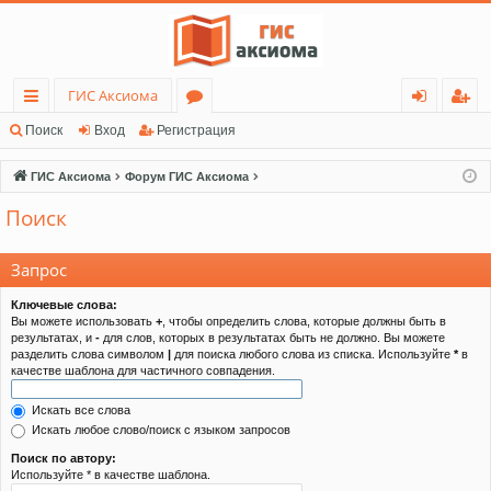
ГИС Аксиома
с
о
хо
ег
Поиск
Вход
Регистрация
ы
ру
д
ис
ГИС Аксиома
Форум ГИС Аксиома
лк
м
тр
Поиск
и
ы
ац
ия
Запрос
Ключевые слова:
Вы можете использовать
+
, чтобы определить слова, которые должны быть в
результатах, и
-
для слов, которых в результатах быть не должно. Вы можете
разделить слова символом
|
для поиска любого слова из списка. Используйте
*
в
качестве шаблона для частичного совпадения.
Искать все слова
Искать любое слово/поиск с языком запросов
Поиск по автору:
Используйте * в качестве шаблона.