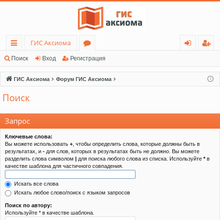
ГИС Аксиома
с
о
хо
ег
Поиск
Вход
Регистрация
ы
ру
д
ис
ГИС Аксиома
Форум ГИС Аксиома
лк
м
тр
Поиск
и
ы
ац
ия
Запрос
Ключевые слова:
Вы можете использовать
+
, чтобы определить слова, которые должны быть в
результатах, и
-
для слов, которых в результатах быть не должно. Вы можете
разделить слова символом
|
для поиска любого слова из списка. Используйте
*
в
качестве шаблона для частичного совпадения.
Искать все слова
Искать любое слово/поиск с языком запросов
Поиск по автору:
Используйте * в качестве шаблона.