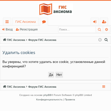
ГИС Аксиома
Поис
Р
с
о
хо
ег
Вход
Регистрация
ы
ру
д
ис
П
ГИС Аксиома
Форум ГИС Аксиома
лк
м
тр
о
и
Удалить cookies
и
ы
ац
с
ия
Вы уверены, что хотите удалить все cookie, установленные данной
к
конференцией?
ГИС Аксиома
Форум ГИС Аксиома
Создано на основе
phpBB
® Forum Software © phpBB Limited
Конфиденциальность
|
Правила