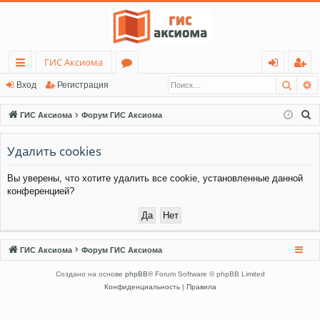
ГИС Аксиома
Поис
Р
с
о
хо
ег
Вход
Регистрация
ы
ру
д
ис
П
ГИС Аксиома
Форум ГИС Аксиома
лк
м
тр
о
и
Удалить cookies
и
ы
ац
с
ия
Вы уверены, что хотите удалить все cookie, установленные данной
к
конференцией?
ГИС Аксиома
Форум ГИС Аксиома
Создано на основе
phpBB
® Forum Software © phpBB Limited
Конфиденциальность
|
Правила