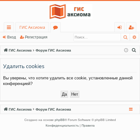
ГИС Аксиома
Поис
Р
с
о
хо
ег
Вход
Регистрация
ы
ру
д
ис
П
ГИС Аксиома
Форум ГИС Аксиома
лк
м
тр
о
и
Удалить cookies
и
ы
ац
с
ия
Вы уверены, что хотите удалить все cookie, установленные данной
к
конференцией?
ГИС Аксиома
Форум ГИС Аксиома
Создано на основе
phpBB
® Forum Software © phpBB Limited
Конфиденциальность
|
Правила