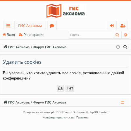
ГИС Аксиома
Поис
Р
с
о
хо
ег
Вход
Регистрация
ы
ру
д
ис
П
ГИС Аксиома
Форум ГИС Аксиома
лк
м
тр
о
и
Удалить cookies
и
ы
ац
с
ия
Вы уверены, что хотите удалить все cookie, установленные данной
к
конференцией?
ГИС Аксиома
Форум ГИС Аксиома
Создано на основе
phpBB
® Forum Software © phpBB Limited
Конфиденциальность
|
Правила