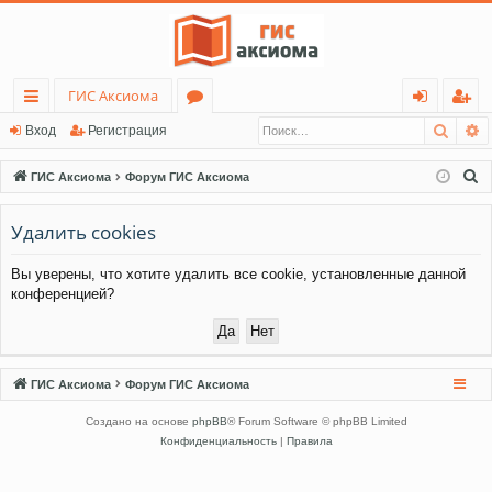
ГИС Аксиома
Поис
Р
с
о
хо
ег
Вход
Регистрация
ы
ру
д
ис
П
ГИС Аксиома
Форум ГИС Аксиома
лк
м
тр
о
и
Удалить cookies
и
ы
ац
с
ия
Вы уверены, что хотите удалить все cookie, установленные данной
к
конференцией?
ГИС Аксиома
Форум ГИС Аксиома
Создано на основе
phpBB
® Forum Software © phpBB Limited
Конфиденциальность
|
Правила