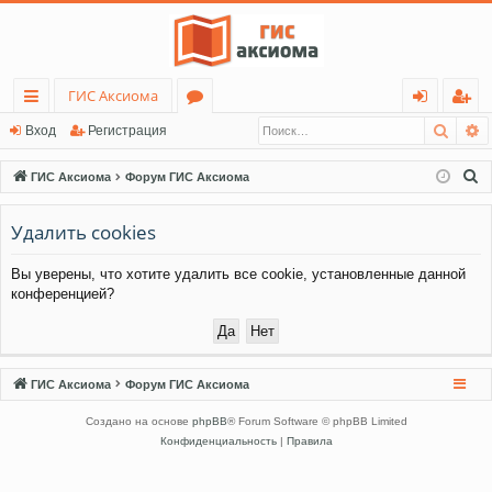
ГИС Аксиома
Поис
Р
с
о
хо
ег
Вход
Регистрация
ы
ру
д
ис
П
ГИС Аксиома
Форум ГИС Аксиома
лк
м
тр
о
и
Удалить cookies
и
ы
ац
с
ия
Вы уверены, что хотите удалить все cookie, установленные данной
к
конференцией?
ГИС Аксиома
Форум ГИС Аксиома
Создано на основе
phpBB
® Forum Software © phpBB Limited
Конфиденциальность
|
Правила